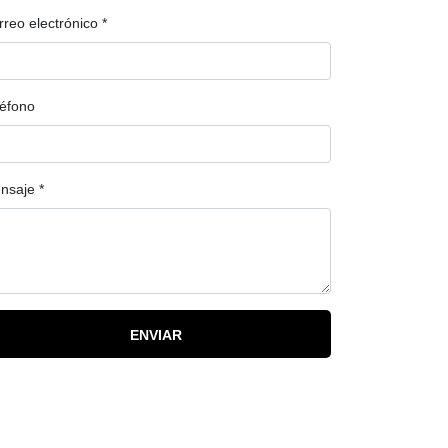
rreo electrónico
*
léfono
nsaje
*