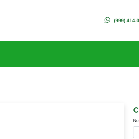
(999) 414-
C
No